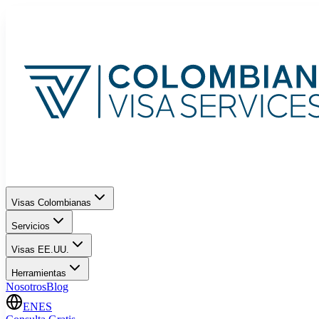
Visas Colombianas
Servicios
Visas EE.UU.
Herramientas
Nosotros
Blog
EN
ES