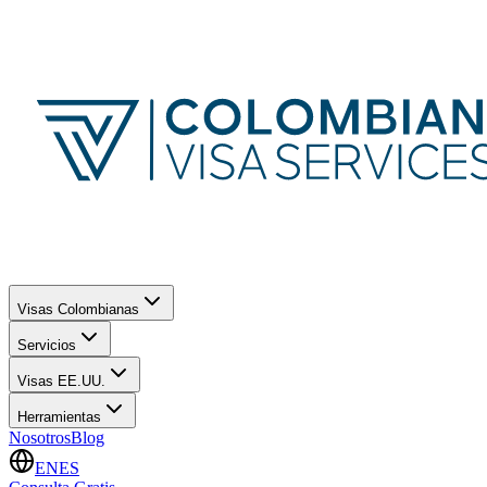
Visas Colombianas
Servicios
Visas EE.UU.
Herramientas
Nosotros
Blog
EN
ES