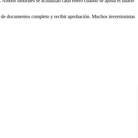
bos umbrales se actualizan cada enero cuando se ajusta el salario
te de documentos completo y recibir aprobación. Muchos inversionistas