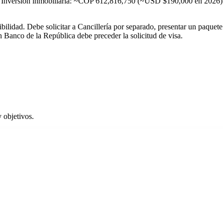
nversión inmobiliaria: ~COP 612,816,750 (~USD $190,000 en 2026). Am
bilidad. Debe solicitar a Cancillería por separado, presentar un paque
 Banco de la República debe preceder la solicitud de visa.
 objetivos.